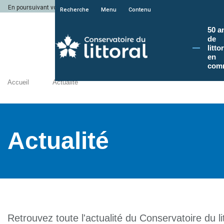
En poursuivant votre navigation sur le site du Conservatoire du littoral, vous a
Recherche
Menu
Contenu
50 a
de
litto
en
com
Accueil
Actualité
Actualité
Retrouvez toute l'actualité du Conservatoire du lit