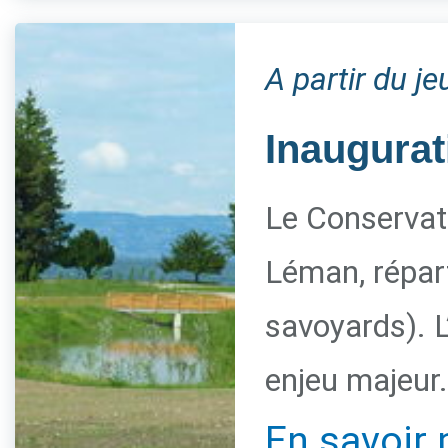
A partir du j
Inaugurat
Le Conservato
Léman, répart
savoyards). L
enjeu majeur.
En savoir 