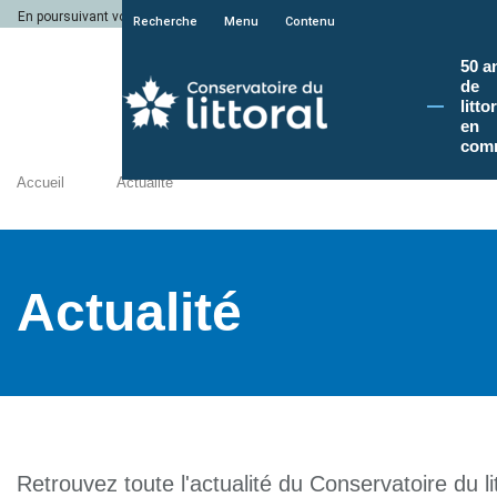
En poursuivant votre navigation sur le site du Conservatoire du littoral, vous a
Recherche
Menu
Contenu
50 a
de
litto
en
com
Accueil
Actualité
Actualité
Retrouvez toute l'actualité du Conservatoire du lit