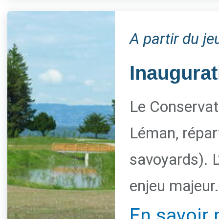
A partir du j
Inaugurat
Le Conservato
Léman, répart
savoyards). L
enjeu majeur.
En savoir 