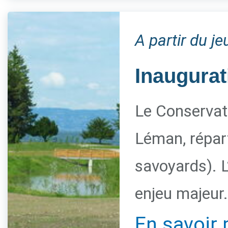
A partir du j
Inaugurat
Le Conservato
Léman, répart
savoyards). L
enjeu majeur.
En savoir 