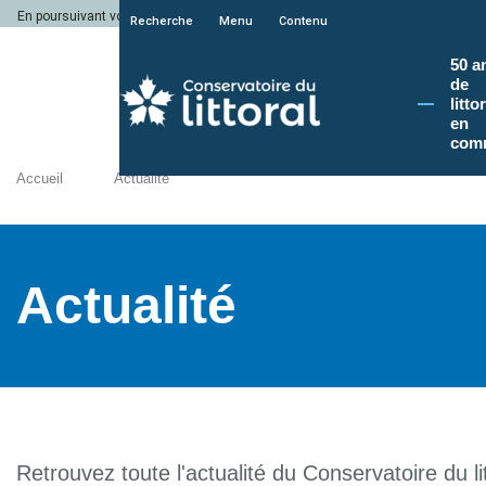
En poursuivant votre navigation sur le site du Conservatoire du littoral, vous a
Recherche
Menu
Contenu
50 a
de
litto
en
com
Accueil
Actualité
Actualité
Retrouvez toute l'actualité du Conservatoire du lit