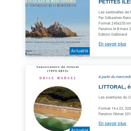
PETITES ÎLE
Les sentinelles de l
Par Sébastien Reno
Format 245x255 mm,
Parution le 8 mars 
Edition Gallimard
En savoir plus
Actualité
A partir du mercredi
LITTORAL, é
Les aventures du Co
Format 14 x 22, 320
Parution février 20
En savoir plus
Actualité