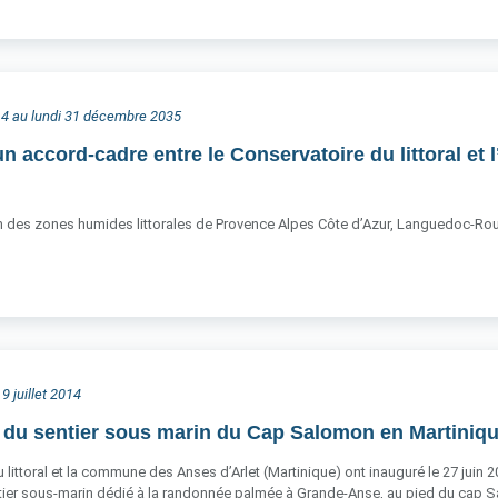
2014 au lundi 31 décembre 2035
un accord-cadre entre le Conservatoire du littoral et
on des zones humides littorales de Provence Alpes Côte d’Azur, Languedoc-Rous
9 juillet 2014
 du sentier sous marin du Cap Salomon en Martiniq
 littoral et la commune des Anses d’Arlet (Martinique) ont inauguré le 27 juin 
tier sous-marin dédié à la randonnée palmée à Grande-Anse, au pied du cap 