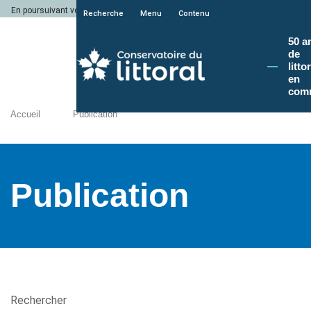
En poursuivant votre navigation sur le site du Conservatoire du littoral, vous a
Recherche
Menu
Contenu
50 a
de
litto
en
com
Accueil
Publication
Publication
Rechercher