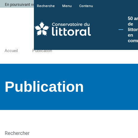
En poursuivant votre navigation sur le site du Conservatoire du littoral, vous a
Recherche
Menu
Contenu
50 a
de
litto
en
com
Accueil
Publication
Publication
Rechercher