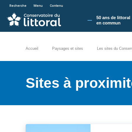
En poursuivant votre navigation sur le site du
Recherche
Menu
Contenu
50 ans de littoral
en commun​
Accueil
Paysages et sites
Les sites du Conser
Sites à proxim