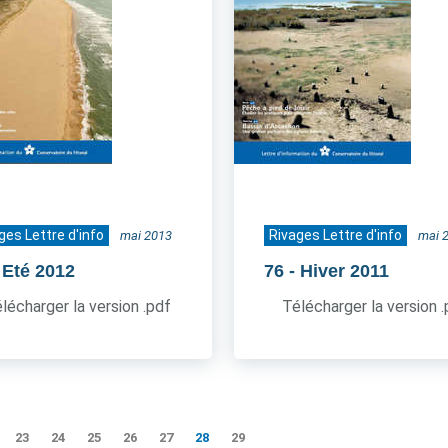
ges Lettre d'info
Rivages Lettre d'info
mai 2013
mai 
 Eté 2012
76
- Hiver 2011
lécharger la version .pdf
Télécharger la version 
23
24
25
26
27
28
29