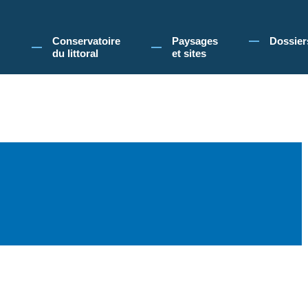
 Conservatoire du littoral, vous acceptez l'utilisation de cookies pour vous propose
Conservatoire
Paysages
Dossier
du littoral
et sites