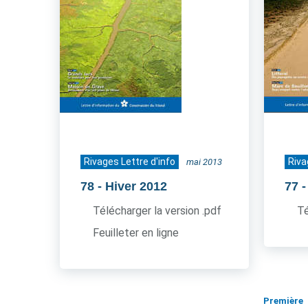
Rivages Lettre d'info
Riva
mai 2013
78
- Hiver 2012
77
-
Télécharger la version .pdf
Té
Feuilleter en ligne
Première