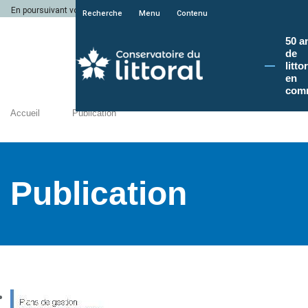
En poursuivant votre navigation sur le site du Conservatoire du littoral, vous a
Recherche
Menu
Contenu
50 a
de
litto
en
com
Accueil
Publication
Publication