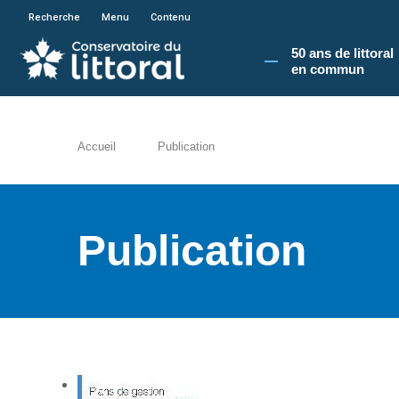
En poursuivant votre navigation sur le site du
Recherche
Menu
Contenu
50 ans de littoral
en commun​
Accueil
Publication
Publication