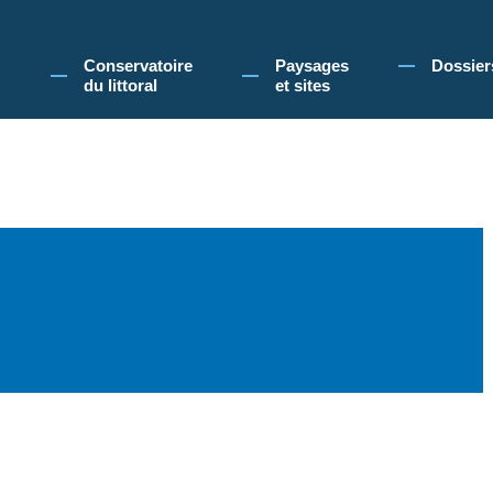
 Conservatoire du littoral, vous acceptez l'utilisation de cookies pour vous propose
Conservatoire
Paysages
Dossier
du littoral
et sites