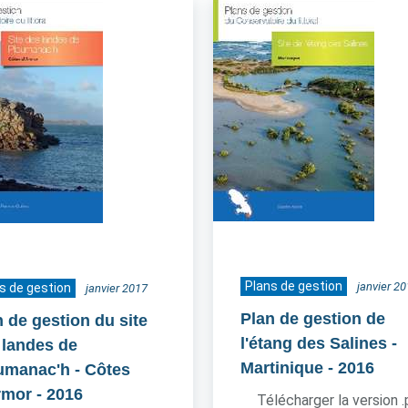
Plans de gestion
janvier 2
s de gestion
janvier 2017
Plan de gestion de
n de gestion du site
l'étang des Salines -
 landes de
Martinique
- 2016
umanac'h - Côtes
rmor
- 2016
Télécharger la version 