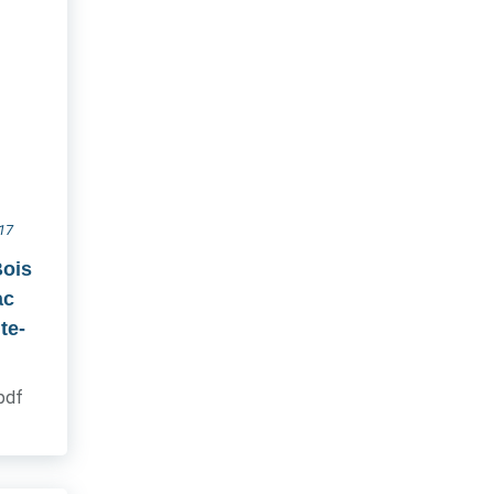
017
Bois
ac
te-
.pdf