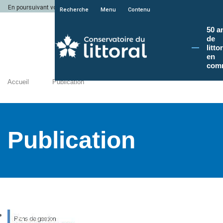
En poursuivant votre navigation sur le site du Conservatoire du littoral, vous a
Recherche
Menu
Contenu
50 a
de
litto
en
com
Accueil
Publication
Publication