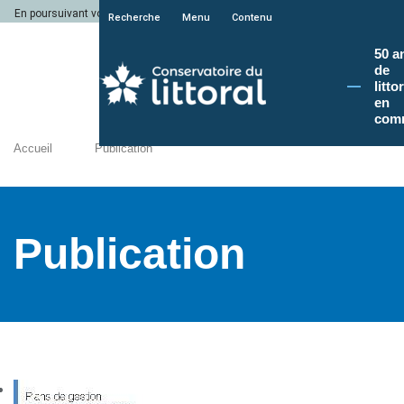
En poursuivant votre navigation sur le site du Conservatoire du littoral, vous a
Recherche
Menu
Contenu
50 a
de
litto
en
com
Accueil
Publication
Publication