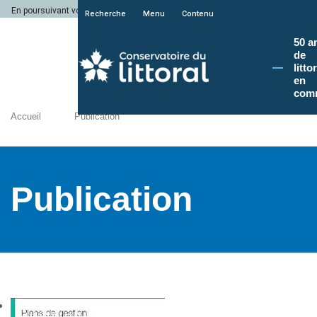
En poursuivant votre navigation sur le site du Conservatoire du littoral, vous a
Recherche
Menu
Contenu
50 a
de
litto
en
com
Accueil
Publication
Publication