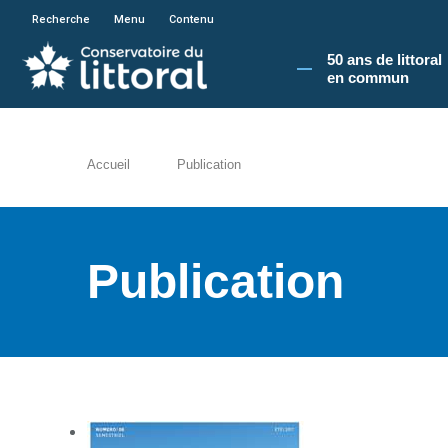
En poursuivant votre navigation sur le site du
Recherche
Menu
Contenu
50 ans de littoral
en commun​
Accueil
Publication
Publication