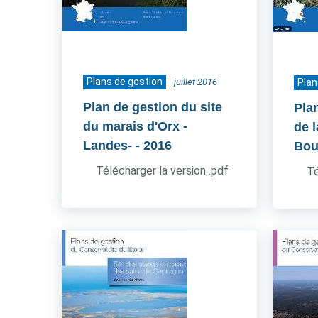
Plans de gestion
juillet 2016
Plan
Plan de gestion du site
Pla
du marais d'Orx -
de l
Landes-
- 2016
Bou
Télécharger la version .pdf
Té