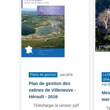
Plans de gestion
Lett
juin 2016
délé
Plan de gestion des
mai 2
salines de Villeneuve -
Mes 
Hérault
- 2016
mer
Télécharger la version .pdf
Té