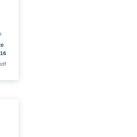
6
te
016
.pdf