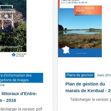
Plans de gestion
re d'information des
mars 201
gations de rivages
Plan de gestion du
016
marais de Kerdual
- 
littoraux d'Entre-
Télécharger la version 
s
- 2016
lécharger la version .pdf