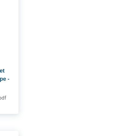
et
upe
-
.pdf