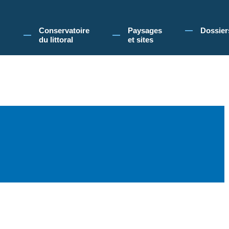
 Conservatoire du littoral, vous acceptez l'utilisation de cookies pour vous propose
Conservatoire
Paysages
Dossier
du littoral
et sites