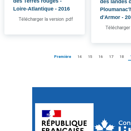
des Terres rouges -
des landes 
Loire-Atlantique
- 2016
Ploumanac'h
d'Armor
- 2
Télécharger la version .pdf
Télécharger 
Première
14
15
16
17
18