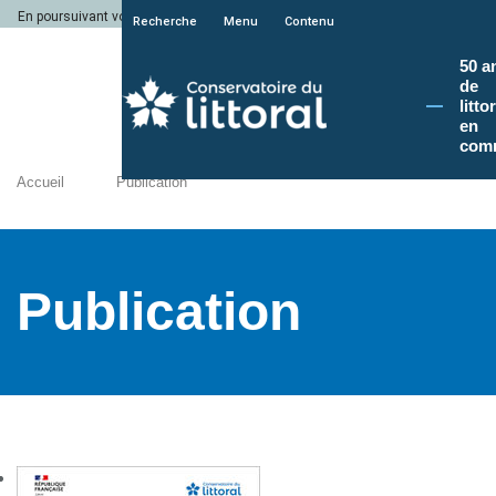
En poursuivant votre navigation sur le site du Conservatoire du littoral, vous a
Recherche
Menu
Contenu
50 a
de
litto
en
com
Accueil
Publication
Publication