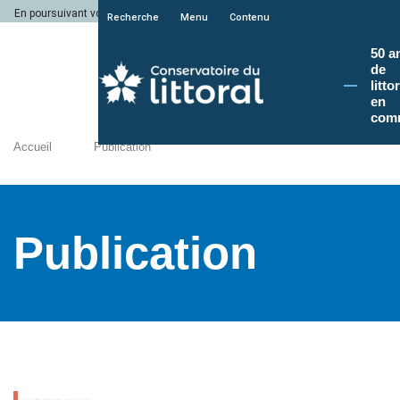
En poursuivant votre navigation sur le site du Conservatoire du littoral, vous a
Recherche
Menu
Contenu
50 a
de
litto
en
com
Accueil
Publication
Publication