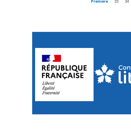
Première
23
24