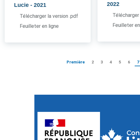
2022
Lucie
- 2021
Télécharger 
Télécharger la version .pdf
Feuilleter en
Feuilleter en ligne
Première
2
3
4
5
6
7