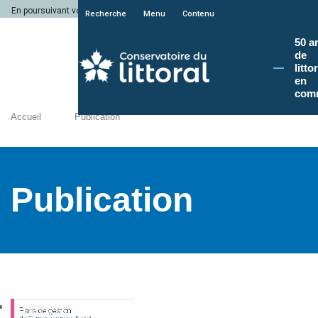
En poursuivant votre navigation sur le site du Conservatoire du littoral, vous a
Recherche
Menu
Contenu
50 a
de
litto
en
com
Accueil
Publication
Publication