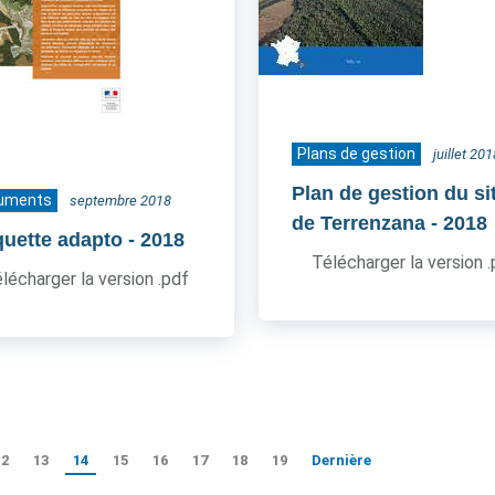
Plans de gestion
juillet 201
Plan de gestion du si
uments
septembre 2018
de Terrenzana
- 2018
quette adapto
- 2018
Télécharger la version 
lécharger la version .pdf
12
13
14
15
16
17
18
19
Dernière