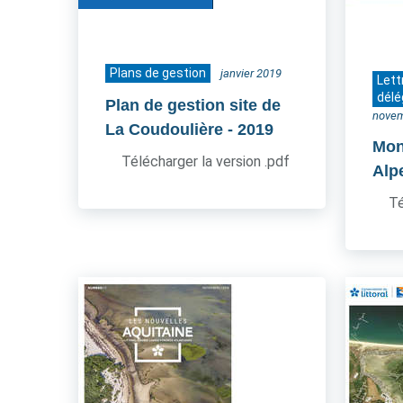
Plans de gestion
janvier 2019
Lett
délé
Plan de gestion site de
novem
La Coudoulière
- 2019
Mon
Télécharger la version .pdf
Alp
Té