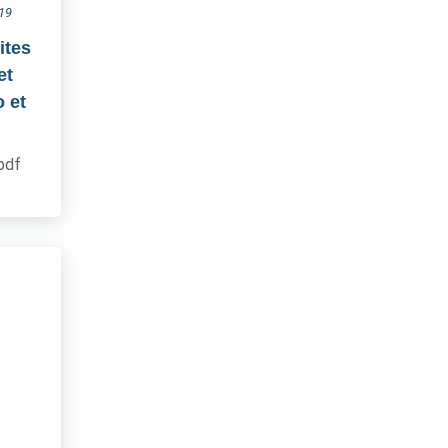
019
ites
et
 et
.pdf