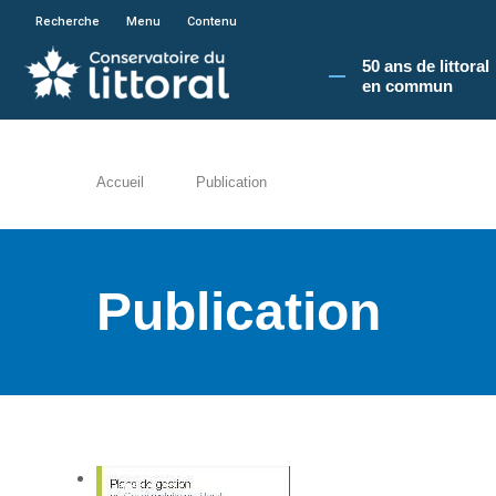
En poursuivant votre navigation sur le site du
Recherche
Menu
Contenu
50 ans de littoral
en commun​
Accueil
Publication
Publication