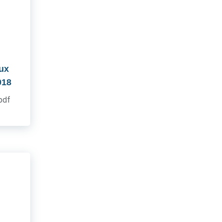
aux
018
.pdf