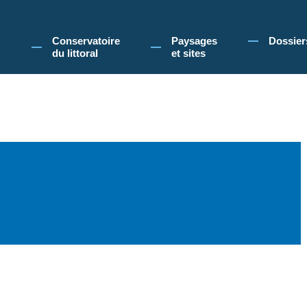
 Conservatoire du littoral, vous acceptez l'utilisation de cookies pour vous propose
Conservatoire
Paysages
Dossier
du littoral
et sites