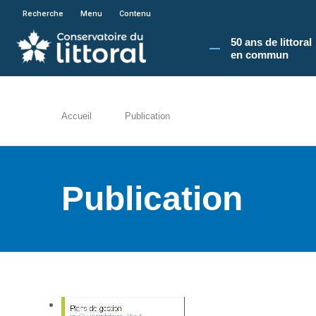
En poursuivant votre navigation sur le site du
Recherche
Menu
Contenu
50 ans de littoral
en commun​
Accueil
Publication
Publication