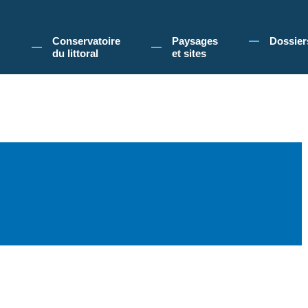
 Conservatoire du littoral, vous acceptez l'utilisation de cookies pour vous propose
Conservatoire
Paysages
Dossier
du littoral
et sites