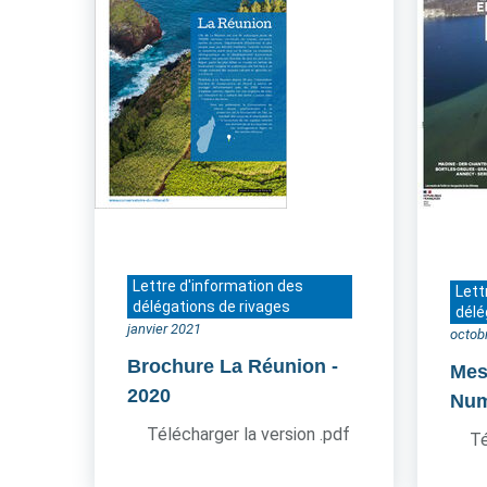
Lettre d'information des
Lett
délégations de rivages
délé
janvier 2021
octob
Brochure La Réunion
-
Mes
2020
Num
Télécharger la version .pdf
Té