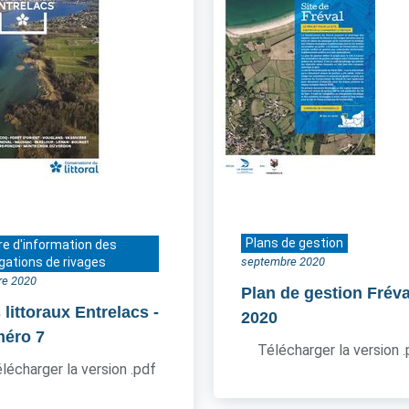
Plans de gestion
re d'information des
gations de rivages
septembre 2020
re 2020
Plan de gestion Fréva
 littoraux Entrelacs
-
2020
éro 7
Télécharger la version 
lécharger la version .pdf