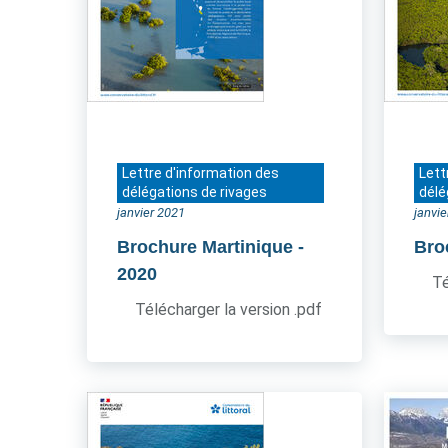
Lettre d'information des
Lett
délégations de rivages
délé
janvier 2021
janvi
Brochure Martinique
-
Bro
2020
Té
Télécharger la version .pdf