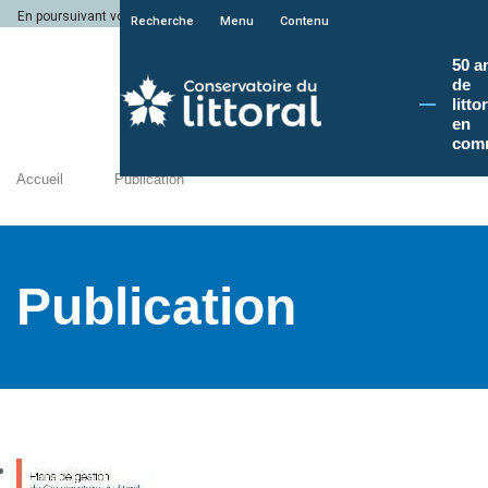
En poursuivant votre navigation sur le site du Conservatoire du littoral, vous a
Recherche
Menu
Contenu
50 a
de
litto
en
com
Accueil
Publication
Publication