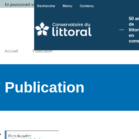
En poursuivant votre navigation sur le site du Conservatoire du littoral, vous a
Recherche
Menu
Contenu
50 a
de
litto
en
com
Accueil
Publication
Publication