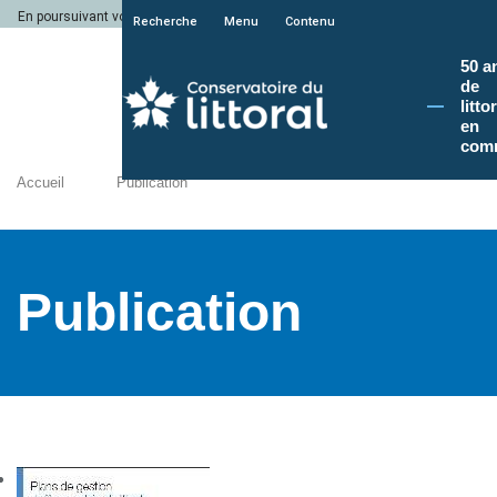
En poursuivant votre navigation sur le site du Conservatoire du littoral, vous a
Recherche
Menu
Contenu
50 a
de
litto
en
com
Accueil
Publication
Publication