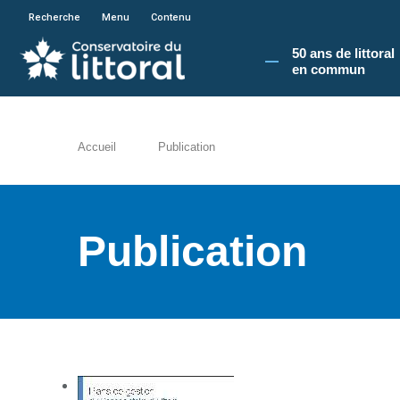
En poursuivant votre navigation sur le site du
Recherche
Menu
Contenu
50 ans de littoral
en commun​
Accueil
Publication
Publication