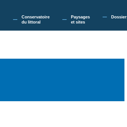
 Conservatoire du littoral, vous acceptez l'utilisation de cookies pour vous propose
Conservatoire
Paysages
Dossier
du littoral
et sites