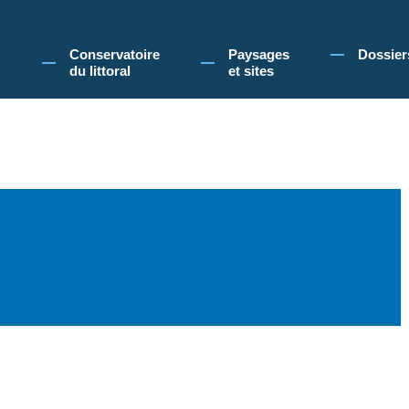
 Conservatoire du littoral, vous acceptez l'utilisation de cookies pour vous propose
Conservatoire
Paysages
Dossier
du littoral
et sites