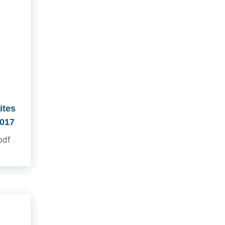
ites
2017
.pdf