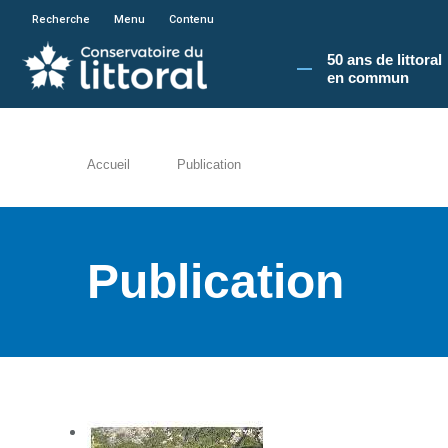
En poursuivant votre navigation sur le site du
Recherche
Menu
Contenu
50 ans de littoral
en commun​
Accueil
Publication
Publication