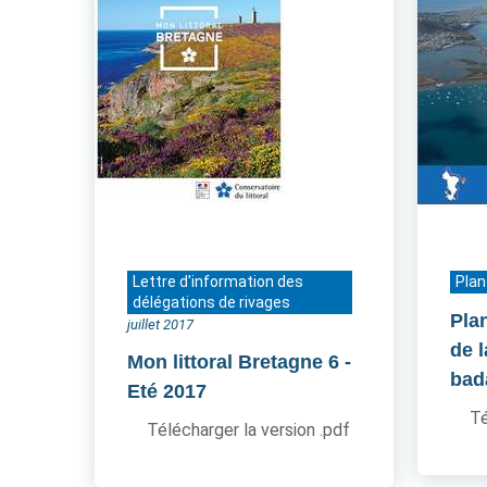
Lettre d'information des
Plan
délégations de rivages
Pla
juillet 2017
de 
Mon littoral Bretagne 6
-
bad
Eté 2017
Té
Télécharger la version .pdf