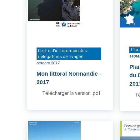
Plan
Lettre d'information des
septe
délégations de rivages
octobre 2017
Pla
Mon littoral Normandie
-
du 
2017
201
Télécharger la version .pdf
Té