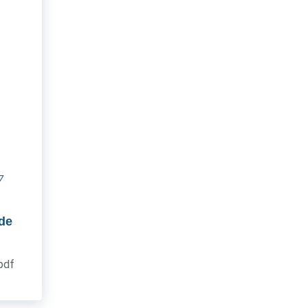
7
 de
.pdf