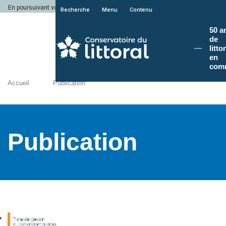
En poursuivant votre navigation sur le site du Conservatoire du littoral, vous a
Recherche
Menu
Contenu
50 a
de
litto
en
com
Accueil
Publication
Publication