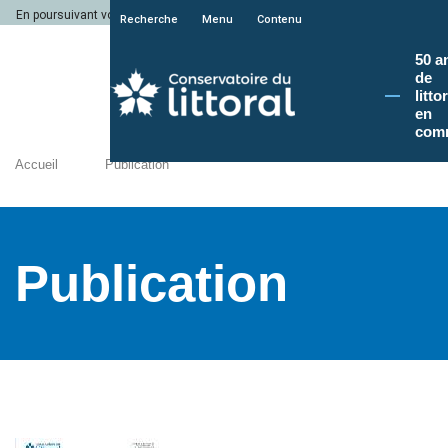
En poursuivant votre navigation sur le site du Conservatoire du littoral, vous a
Recherche
Menu
Contenu
50 a
de
litto
en
com
Accueil
Publication
Publication