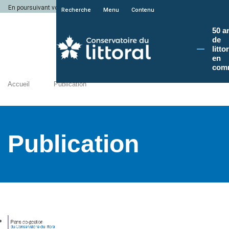
En poursuivant votre navigation sur le site du Conservatoire du littoral, vous a
Recherche
Menu
Contenu
50 a
de
litto
en
com
Accueil
Publication
Publication