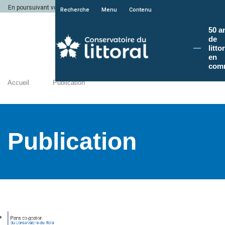
En poursuivant votre navigation sur le site du Conservatoire du littoral, vous a
Recherche
Menu
Contenu
50 a
de
litto
en
com
Accueil
Publication
Publication