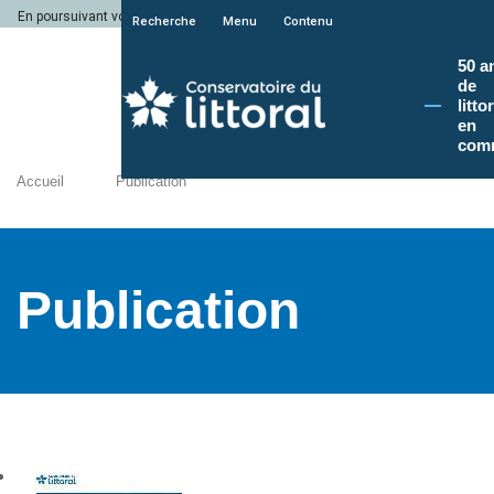
En poursuivant votre navigation sur le site du Conservatoire du littoral, vous a
Recherche
Menu
Contenu
50 a
de
litto
en
com
Accueil
Publication
Publication