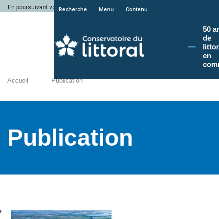
En poursuivant votre navigation sur le site du Conservatoire du littoral, vous a
Recherche
Menu
Contenu
50 a
de
litto
en
com
Accueil
Publication
Publication