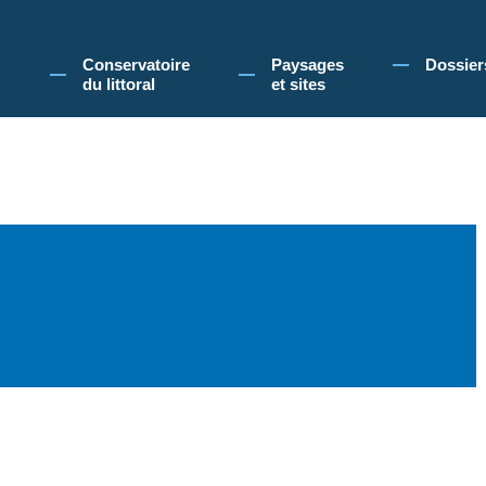
 Conservatoire du littoral, vous acceptez l'utilisation de cookies pour vous propose
Conservatoire
Paysages
Dossier
du littoral
et sites