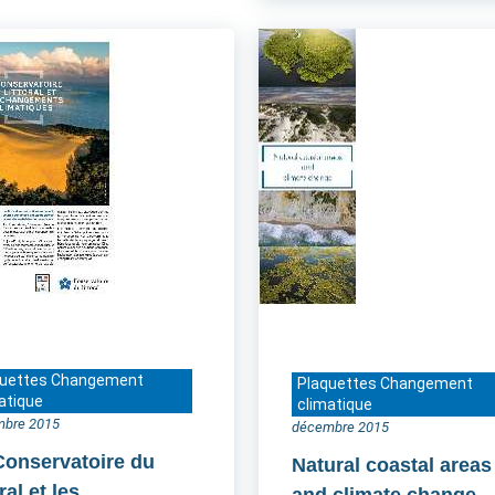
quettes Changement
Plaquettes Changement
atique
climatique
mbre 2015
décembre 2015
Conservatoire du
Natural coastal areas
oral et les