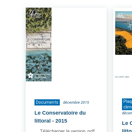
Pla
Documents
décembre 2015
clim
Le Conservatoire du
déce
littoral
- 2015
Le 
litt
Télécharger la version .pdf