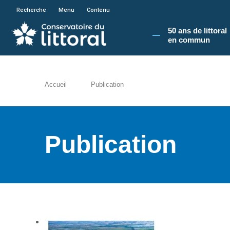
En poursuivant votre navigation sur le site du
Recherche
Menu
Contenu
50 ans de littoral
en commun​
Accueil
Publication
Publication