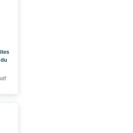
ites
 du
.pdf