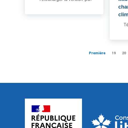
cha
cli
Té
Première
19
20