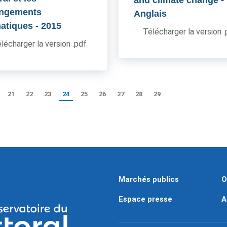
and climate change
-
ngements
Anglais
matiques
- 2015
Télécharger la version 
lécharger la version .pdf
21
22
23
24
25
26
27
28
29
Marchés publics
O
Espace presse
A