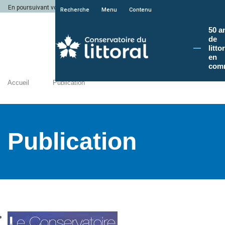
En poursuivant votre navigation sur le site du Conservatoire du littoral, vous a
Recherche
Menu
Contenu
50 a
de
litto
en
com
Accueil
Publication
Publication