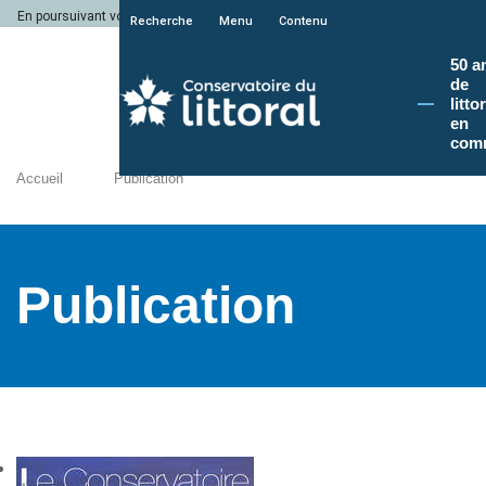
En poursuivant votre navigation sur le site du Conservatoire du littoral, vous a
Recherche
Menu
Contenu
50 a
de
litto
en
com
Accueil
Publication
Publication