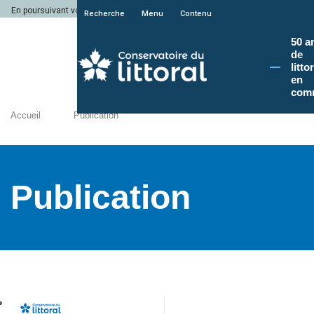
En poursuivant votre navigation sur le site du Conservatoire du littoral, vous a
Recherche
Menu
Contenu
50 a
de
litto
en
com
Accueil
Publication
Publication