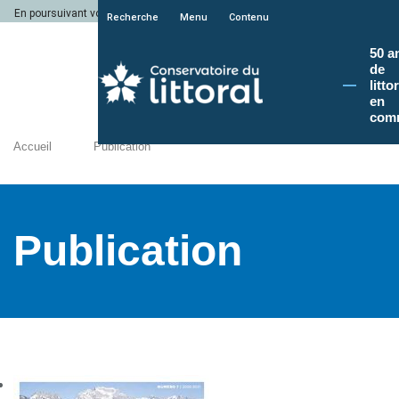
En poursuivant votre navigation sur le site du Conservatoire du littoral, vous a
Recherche
Menu
Contenu
50 a
de
litto
en
com
Accueil
Publication
Publication