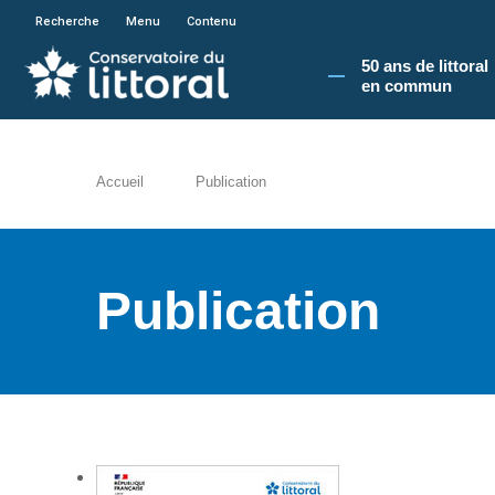
En poursuivant votre navigation sur le site du
Recherche
Menu
Contenu
50 ans de littoral
en commun​
Accueil
Publication
Publication