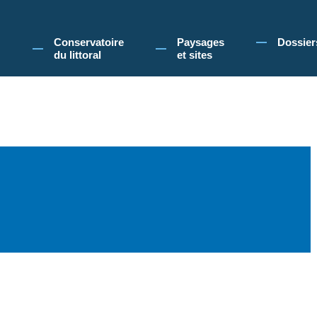
 Conservatoire du littoral, vous acceptez l'utilisation de cookies pour vous propose
Conservatoire
Paysages
Dossier
du littoral
et sites