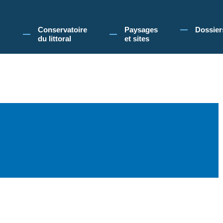
 Conservatoire du littoral, vous acceptez l'utilisation de cookies pour vous propose
Conservatoire
Paysages
Dossier
du littoral
et sites