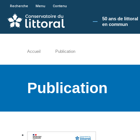
En poursuivant votre navigation sur le site du
Recherche
Menu
Contenu
50 ans de littoral
en commun​
Accueil
Publication
Publication