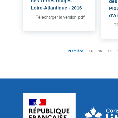
des Terres rouges -
des
Loire-Atlantique
- 2016
Plo
d'A
Télécharger la version .pdf
Té
Première
14
15
16