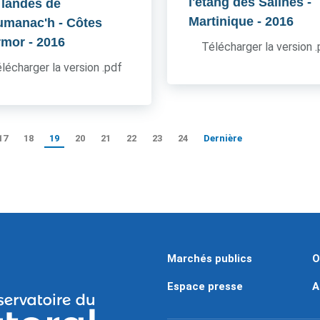
l'étang des Salines -
 landes de
Martinique
- 2016
umanac'h - Côtes
rmor
- 2016
Télécharger la version 
lécharger la version .pdf
17
18
19
20
21
22
23
24
Dernière
Marchés publics
O
Espace presse
A