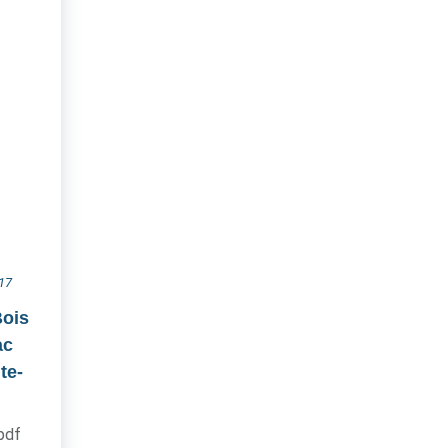
017
Bois
ac
te-
.pdf