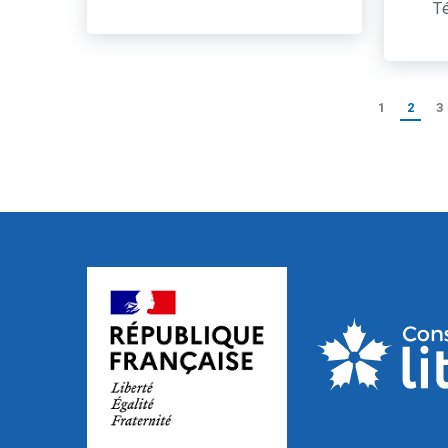
Té
1
2
3