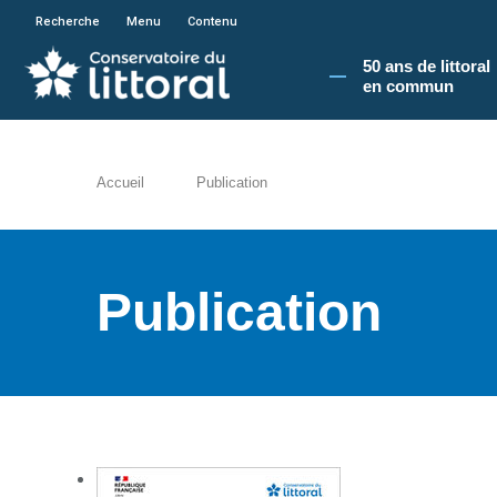
En poursuivant votre navigation sur le site du
Recherche
Menu
Contenu
50 ans de littoral
en commun​
Accueil
Publication
Publication