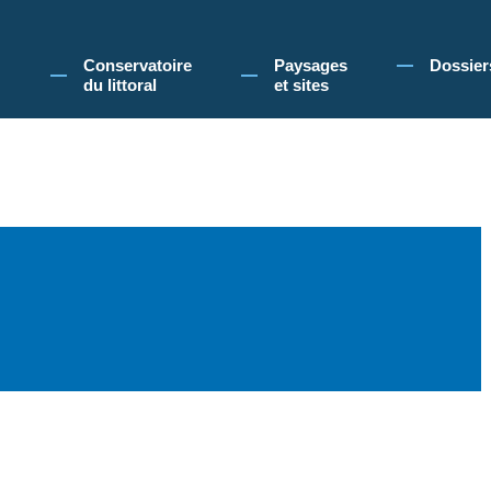
 Conservatoire du littoral, vous acceptez l'utilisation de cookies pour vous propose
Conservatoire
Paysages
Dossier
du littoral
et sites