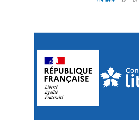
Première
23
24