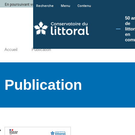
En poursuivant votre navigation sur le site du Conservatoire du littoral, vous a
Recherche
Menu
Contenu
50 a
de
litto
en
com
Accueil
Publication
Publication