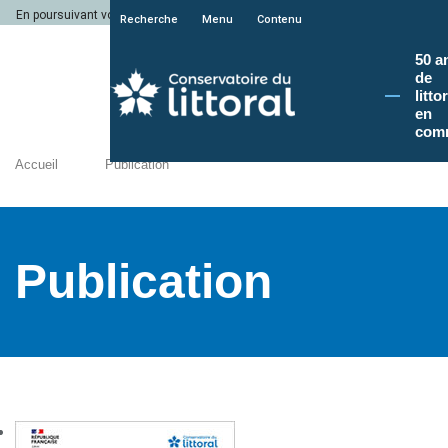
En poursuivant votre navigation sur le site du Conservatoire du littoral, vous a
Recherche
Menu
Contenu
50 a
de
litto
en
com
Accueil
Publication
Publication