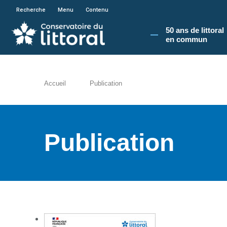
En poursuivant votre navigation sur le site du
Recherche
Menu
Contenu
50 ans de littoral
en commun​
Accueil
Publication
Publication