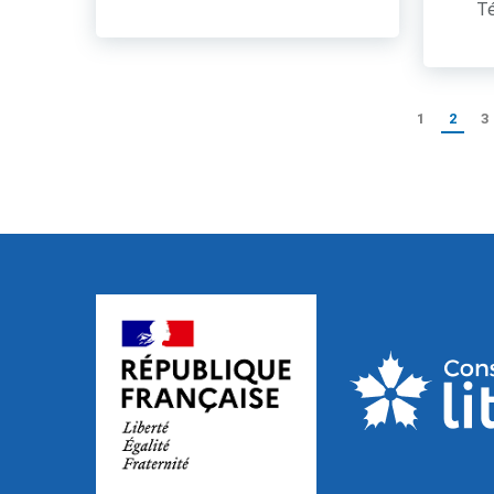
Té
1
2
3