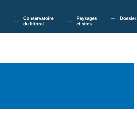
 Conservatoire du littoral, vous acceptez l'utilisation de cookies pour vous propose
Conservatoire
Paysages
Dossier
du littoral
et sites