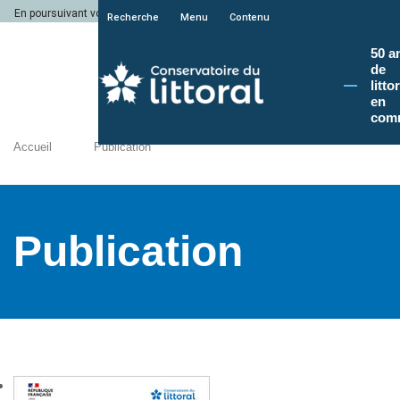
En poursuivant votre navigation sur le site du Conservatoire du littoral, vous a
Recherche
Menu
Contenu
50 a
de
litto
en
com
Accueil
Publication
Publication