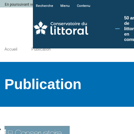
En poursuivant votre navigation sur le site du Conservatoire du littoral, vous a
Recherche
Menu
Contenu
50 a
de
litto
en
com
Accueil
Publication
Publication