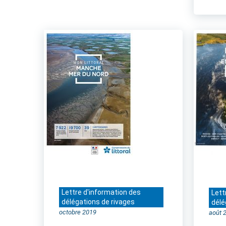
Lettre d'information des
Lett
délégations de rivages
délé
octobre 2019
août 