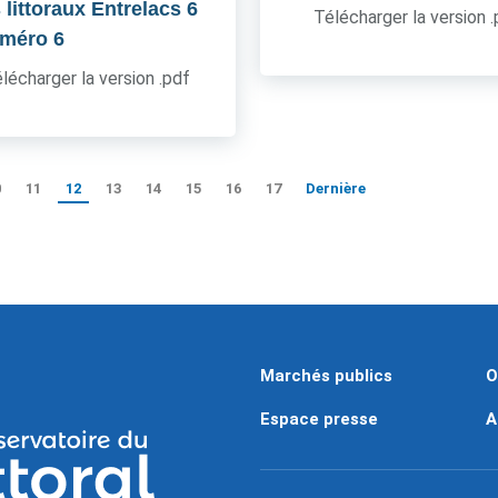
 littoraux Entrelacs 6
Télécharger la version 
uméro 6
lécharger la version .pdf
0
11
12
13
14
15
16
17
Dernière
Marchés publics
O
Espace presse
A