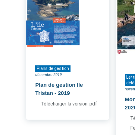
Plans de gestion
décembre 2019
Lett
délé
Plan de gestion Ile
novem
Tristan
- 2019
Mon 
Télécharger la version .pdf
202
Té
Fe