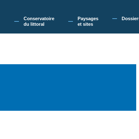
 Conservatoire du littoral, vous acceptez l'utilisation de cookies pour vous propose
Conservatoire
Paysages
Dossier
du littoral
et sites