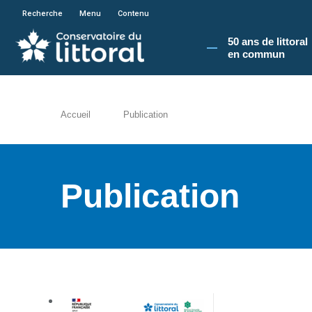
En poursuivant votre navigation sur le site du
Recherche
Menu
Contenu
50 ans de littoral
en commun​
Accueil
Publication
Publication