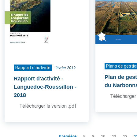
Plans de gestio
Rapport d'activité
février 2019
Plan de ges
Rapport d'activité -
du Narbonn
Languedoc-Roussillon
-
2018
Télécharger 
Télécharger la version .pdf
Première
8
9
10
11
12
1