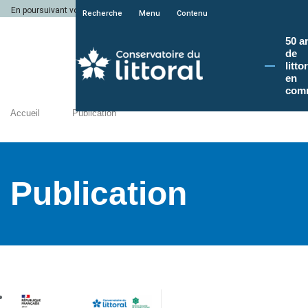
En poursuivant votre navigation sur le site du Conservatoire du littoral, vous a
Recherche
Menu
Contenu
50 a
de
litto
en
com
Accueil
Publication
Publication