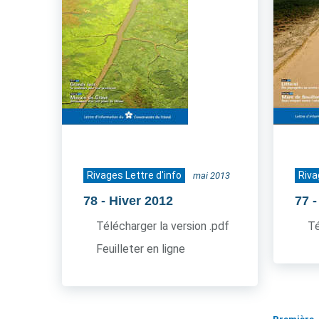
Rivages Lettre d'info
Riva
mai 2013
78
- Hiver 2012
77
-
Télécharger la version .pdf
Té
Feuilleter en ligne