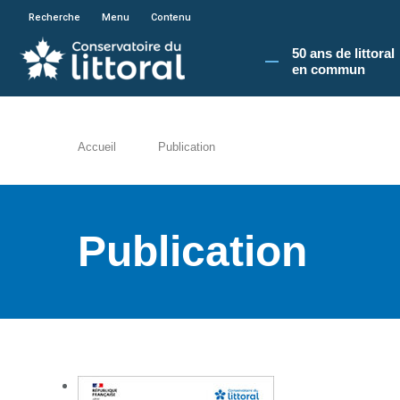
En poursuivant votre navigation sur le site du
Recherche
Menu
Contenu
50 ans de littoral
en commun​
Accueil
Publication
Publication