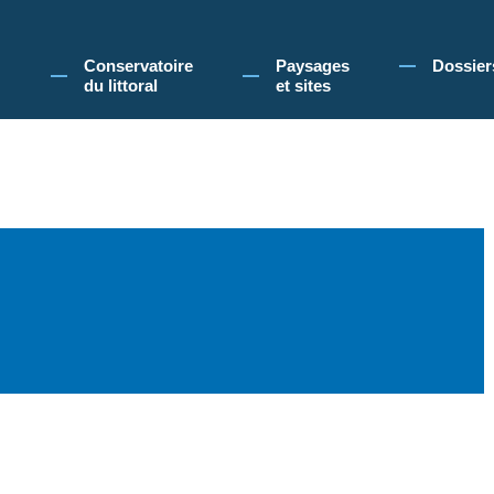
 Conservatoire du littoral, vous acceptez l'utilisation de cookies pour vous propose
Conservatoire
Paysages
Dossier
du littoral
et sites