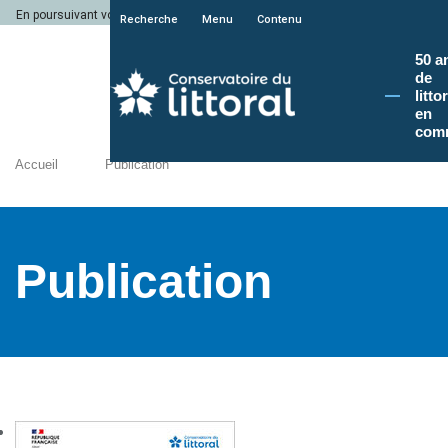
En poursuivant votre navigation sur le site du Conservatoire du littoral, vous a
Recherche
Menu
Contenu
50 a
de
litto
en
com
Accueil
Publication
Publication