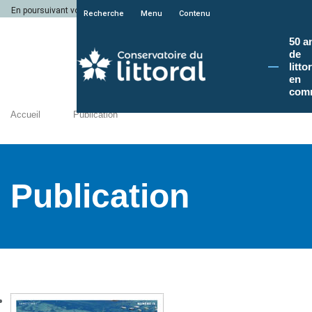
En poursuivant votre navigation sur le site du Conservatoire du littoral, vous a
Recherche
Menu
Contenu
50 a
de
litto
en
com
Accueil
Publication
Publication