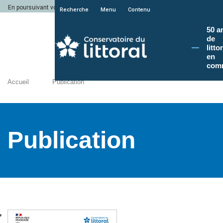
En poursuivant votre navigation sur le site du Conservatoire du littoral, vous a
Recherche
Menu
Contenu
50 a
de
litto
en
com
Accueil
Publication
Publication